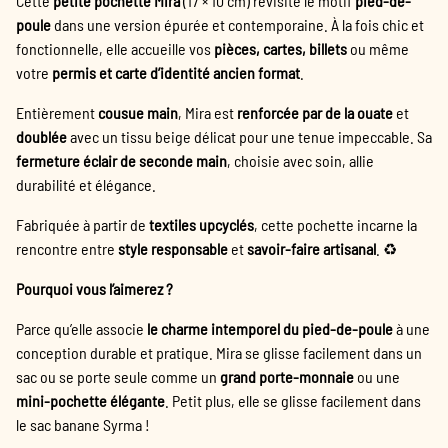
Cette
petite pochette Mira
(17 × 10 cm) revisite le motif
pied-de-
poule
dans une version épurée et contemporaine. À la fois chic et
fonctionnelle, elle accueille vos
pièces, cartes, billets
ou même
votre
permis et carte d’identité ancien format
.
Entièrement
cousue main
, Mira est
renforcée par de la ouate
et
doublée
avec un tissu beige délicat pour une tenue impeccable. Sa
fermeture éclair de seconde main
, choisie avec soin, allie
durabilité et élégance.
Fabriquée à partir de
textiles upcyclés
, cette pochette incarne la
rencontre entre
style responsable
et
savoir-faire artisanal
. ♻️
Pourquoi vous l’aimerez ?
Parce qu’elle associe
le charme intemporel du pied-de-poule
à une
conception durable et pratique. Mira se glisse facilement dans un
sac ou se porte seule comme un
grand porte-monnaie
ou une
mini-pochette élégante
. Petit plus, elle se glisse facilement dans
le sac banane Syrma !