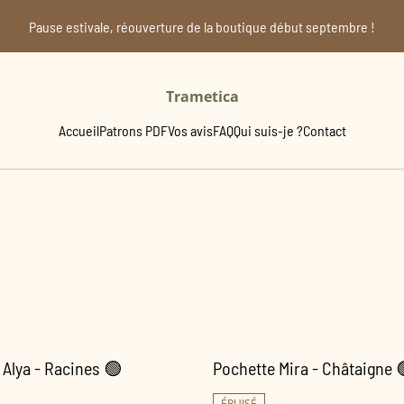
Pause estivale, réouverture de la boutique début septembre !
Trametica
Accueil
Patrons PDF
Vos avis
FAQ
Qui suis-je ?
Contact
 Alya - Racines 🟢
Pochette Mira - Châtaigne 
ÉPUISÉ