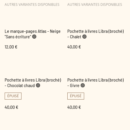
AUTRES VARIANTES DISPONIBLES
AUTRES VARIANTES DISPONIBLES
Le marque-pages Atlas - Neige
Pochette à livres Libra (broché)
"Sans écriture" 🟢
- Chalet 🟢
12,00 €
40,00 €
Pochette à livres Libra (broché)
Pochette à livres Libra (broché)
- Chocolat chaud 🟢
- Givre 🟢
ÉPUISÉ
ÉPUISÉ
40,00 €
40,00 €