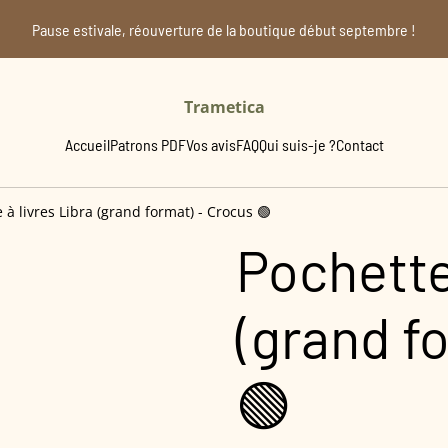
Pause estivale, réouverture de la boutique début septembre !
Trametica
Accueil
Patrons PDF
Vos avis
FAQ
Qui suis-je ?
Contact
 à livres Libra (grand format) - Crocus 🟢
Pochette 
(grand f
🟢