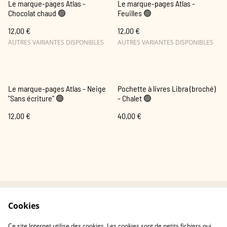
Le marque-pages Atlas -
Le marque-pages Atlas -
Chocolat chaud 🟢
Feuilles 🟢
12,00 €
12,00 €
AUTRES VARIANTES DISPONIBLES
AUTRES VARIANTES DISPONIBLES
Le marque-pages Atlas - Neige
Pochette à livres Libra (broché)
"Sans écriture" 🟢
- Chalet 🟢
12,00 €
40,00 €
Cookies
Contactez-nous
Conditions
Politique de
Politique de cookies
Ce site Internet utilise des cookies. Les cookies sont de petits fichiers qui