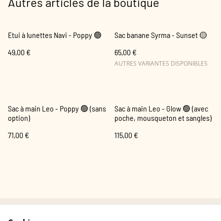
Autres articles de la boutique
Etui à lunettes Navi - Poppy 🟢
Sac banane Syrma - Sunset 🟡
49,00 €
65,00 €
AUTRES VARIANTES DISPONIBLES
Sac à main Leo - Poppy 🟢 (sans
Sac à main Leo - Glow 🟢 (avec
option)
poche, mousqueton et sangles)
71,00 €
115,00 €