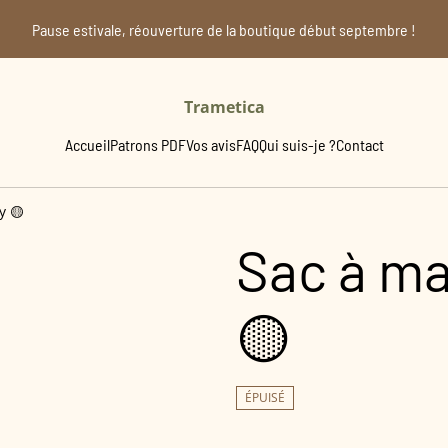
Pause estivale, réouverture de la boutique début septembre !
Trametica
Accueil
Patrons PDF
Vos avis
FAQ
Qui suis-je ?
Contact
y 🟡
Sac à ma
🟡
ÉPUISÉ