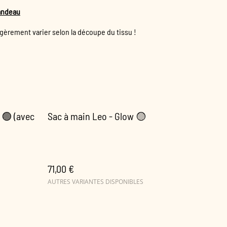
bandeau
èrement varier selon la découpe du tissu !
 🟢 (avec
Sac à main Leo - Glow 🟡
71,00 €
AUTRES VARIANTES DISPONIBLES