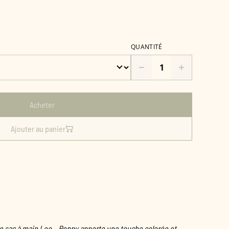
QUANTITÉ
Acheter
Ajouter au panier
 le sac à main Leo – Poppy apporte une touche colorée et