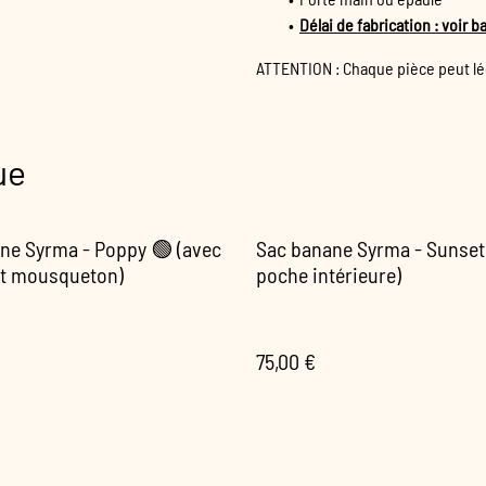
Délai de fabrication : voir 
ATTENTION : Chaque pièce peut lég
ue
ne Syrma - Poppy 🟢 (avec
Sac banane Syrma - Sunset
et mousqueton)
poche intérieure)
75,00 €