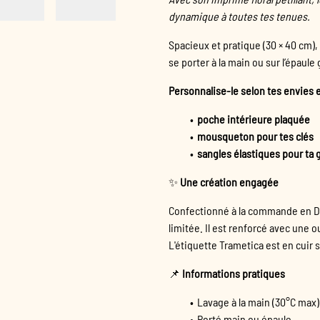
dynamique à toutes tes tenues.
Spacieux et pratique (30 × 40 cm), 
se porter à la main ou sur l’épaule
Personnalise-le selon tes envies e
poche intérieure plaquée
mousqueton pour tes clés
sangles élastiques pour ta
✨
Une création engagée
Confectionné à la commande en D
limitée. Il est renforcé avec une
L'étiquette Trametica est en cuir 
📌
Informations pratiques
Lavage à la main (30°C max
Porté main ou épaule